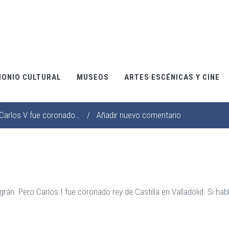
MONIO CULTURAL
MUSEOS
ARTES ESCÉNICAS Y CINE
Carlos V fue coronado…
/
Añadir nuevo comentario
rán. Pero Carlos I fue coronado rey de Castilla en Valladolid. Si