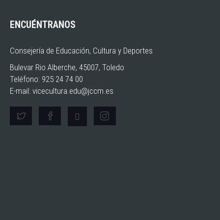
ENCUÉNTRANOS
Consejería de Educación, Cultura y Deportes
Bulevar Rio Alberche, 45007, Toledo
Teléfono: 925 24 74 00
E-mail:
vicecultura.edu@jccm.es