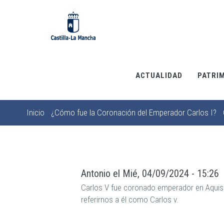
Pasar
al
contenido
principal
ACTUALIDAD
PATRI
Inicio
¿Cómo fue la Coronación del Emperador Carlos I?
Sobrescribir
enlaces
de
ayuda
Antonio
el
Mié, 04/09/2024 - 15:26
a
Carlos V fue coronado emperador en Aquisg
la
referirnos a él como Carlos v.
navegación