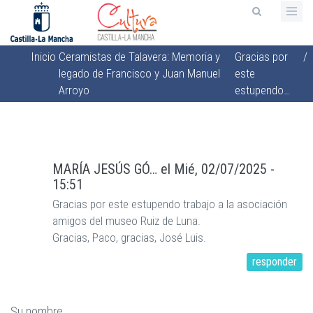
Pasar
al
contenido
Inicio
Ceramistas de Talavera: Memoria y
Gracias por
/
principal
Sobrescribir
legado de Francisco y Juan Manuel
este
enlaces
Arroyo
estupendo…
de
ayuda
a
la
MARÍA JESÚS GÓ…
el
Mié, 02/07/2025 -
15:51
navegación
Gracias por este estupendo trabajo a la asociación
amigos del museo Ruiz de Luna.
Gracias, Paco, gracias, José Luis.
responder
Su nombre