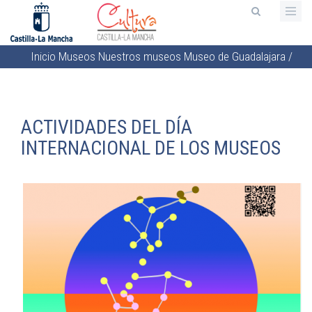
Pasar
al
contenido
Inicio
Museos
Nuestros museos
Museo de Guadalajara
/
principal
Sobrescribir
enlaces
de
ACTIVIDADES DEL DÍA
ayuda
INTERNACIONAL DE LOS MUSEOS
a
la
navegación