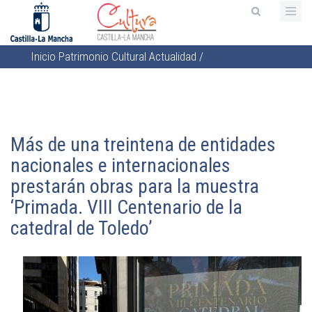
Pasar
al
contenido
Inicio
Patrimonio Cultural
Actualidad
/
principal
Sobrescribir
enlaces
de
ayuda
Más de una treintena de entidades
a
nacionales e internacionales
la
prestarán obras para la muestra
navegación
‘Primada. VIII Centenario de la
catedral de Toledo’