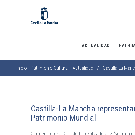
Pasar
al
contenido
principal
ACTUALIDAD
PATRI
Inicio
Patrimonio Cultural
Actualidad
/
Castilla-La Manc
Sobrescribir
enlaces
de
ayuda
a
Castilla-La Mancha representar
la
Patrimonio Mundial
navegación
Carmen Teresa Olmedo ha explicado que “se trata de